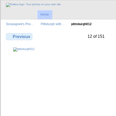
Home
Soopageek's Pho…
Pittsburgh with…
pittsburgh012
12 of 151
Previous